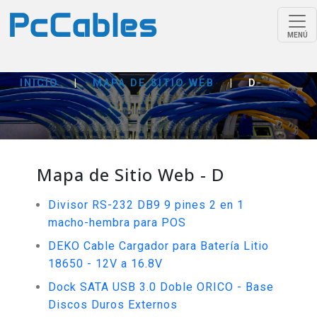
MENÚ
INICIO
|
MAPA DE SITIO WEB
|
D
Mapa de Sitio Web - D
Divisor RS-232 DB9 9 pines 2 en 1
macho-hembra para POS
DEKO Cable Cargador para Batería Litio
18650 - 12V a 16.8V
Dock SATA USB 3.0 Doble ORICO - Base
Discos Duros Externos