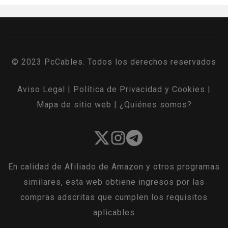
© 2023 PcCables. Todos los derechos reservados
Aviso Legal
|
Política de Privacidad y Cookies
|
Mapa de sitio web
|
¿Quiénes somos?
En calidad de Afiliado de Amazon y otros programas
similares, esta web obtiene ingresos por las
compras adscritas que cumplen los requisitos
aplicables