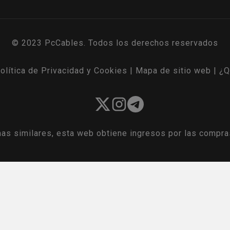
© 2023 PcCables. Todos los derechos reservados
olítica de Privacidad y Cookies
|
Mapa de sitio web
|
¿Q
as similares, esta web obtiene ingresos por las compra