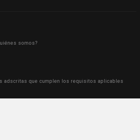
uiénes somos?
s adscritas que cumplen los requisitos aplicables