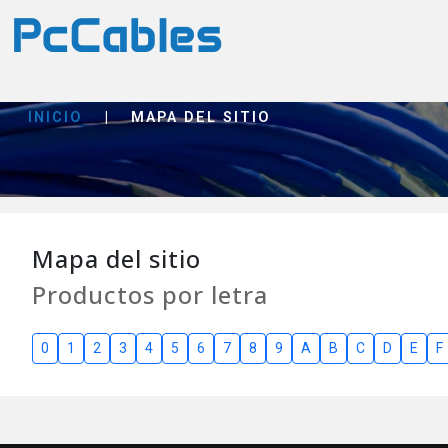
INICIO
|
MAPA DEL SITIO
Mapa del sitio
Productos por letra
0
1
2
3
4
5
6
7
8
9
A
B
C
D
E
F