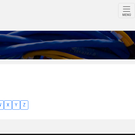
MENÚ
W
X
Y
Z