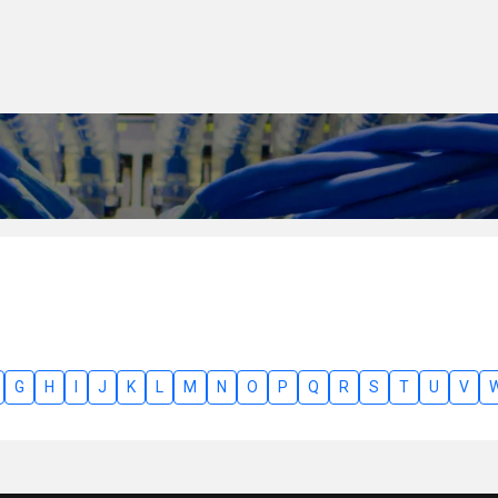
G
H
I
J
K
L
M
N
O
P
Q
R
S
T
U
V