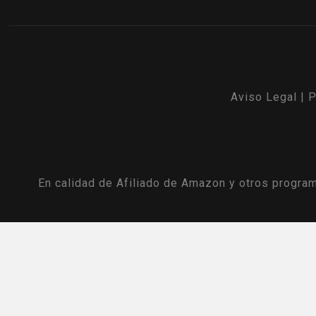
Aviso Legal
|
P
En calidad de Afiliado de Amazon y otros program