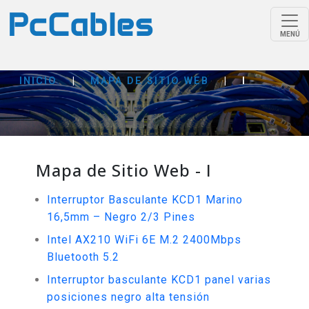
MENÚ
INICIO
|
MAPA DE SITIO WEB
|
I
Mapa de Sitio Web - I
Interruptor Basculante KCD1 Marino
16,5mm – Negro 2/3 Pines
Intel AX210 WiFi 6E M.2 2400Mbps
Bluetooth 5.2
Interruptor basculante KCD1 panel varias
posiciones negro alta tensión