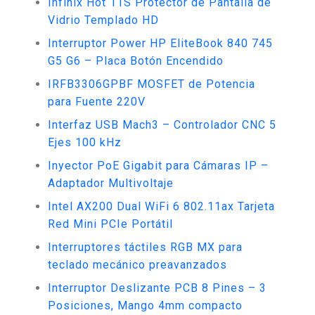
Infinix Hot 11S Protector de Pantalla de
Vidrio Templado HD
Interruptor Power HP EliteBook 840 745
G5 G6 – Placa Botón Encendido
IRFB3306GPBF MOSFET de Potencia
para Fuente 220V
Interfaz USB Mach3 – Controlador CNC 5
Ejes 100 kHz
Inyector PoE Gigabit para Cámaras IP –
Adaptador Multivoltaje
Intel AX200 Dual WiFi 6 802.11ax Tarjeta
Red Mini PCIe Portátil
Interruptores táctiles RGB MX para
teclado mecánico preavanzados
Interruptor Deslizante PCB 8 Pines – 3
Posiciones, Mango 4mm compacto