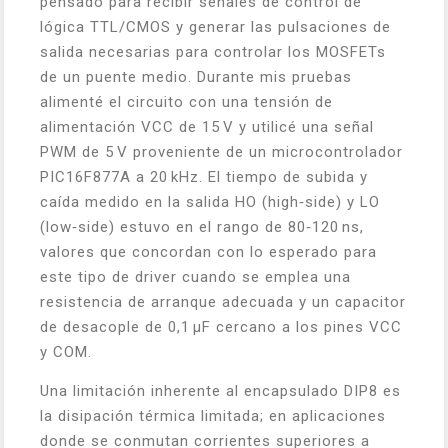
pensado para recibir señales de control de
lógica TTL/CMOS y generar las pulsaciones de
salida necesarias para controlar los MOSFETs
de un puente medio. Durante mis pruebas
alimenté el circuito con una tensión de
alimentación VCC de 15 V y utilicé una señal
PWM de 5 V proveniente de un microcontrolador
PIC16F877A a 20 kHz. El tiempo de subida y
caída medido en la salida HO (high‑side) y LO
(low‑side) estuvo en el rango de 80‑120 ns,
valores que concordan con lo esperado para
este tipo de driver cuando se emplea una
resistencia de arranque adecuada y un capacitor
de desacople de 0,1 µF cercano a los pines VCC
y COM.
Una limitación inherente al encapsulado DIP8 es
la disipación térmica limitada; en aplicaciones
donde se conmutan corrientes superiores a