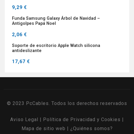
9,29 €
Funda Samsung Galaxy Árbol de Navidad –
Antigolpes Papá Noel
2,06 €
Soporte de escritorio Apple Watch silicona
antideslizante
17,67 €
© 2023 PcCables. Todos los derechos reservados
Aviso Legal
|
Política de Privacidad y Cookies
|
Mapa de sitio web
|
¿Quiénes somos?