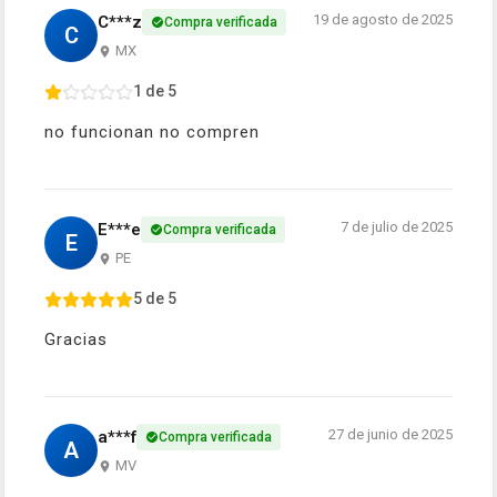
19 de agosto de 2025
C***z
Compra verificada
C
MX
1 de 5
no funcionan no compren
7 de julio de 2025
E***e
Compra verificada
E
PE
5 de 5
Gracias
27 de junio de 2025
a***f
Compra verificada
A
MV