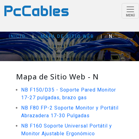
MENÚ
INICIO
|
MAPA DE SITIO WEB
|
N
Mapa de Sitio Web - N
NB F150/D35 - Soporte Pared Monitor
17-27 pulgadas, brazo gas
NB F80 FP-2 Soporte Monitor y Portátil
Abrazadera 17-30 Pulgadas
NB F160 Soporte Universal Portátil y
Monitor Ajustable Ergonómico