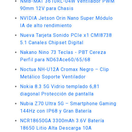
NMB-MAT 3610RL-04W Ventilador PWM
90mm 12V para Chasis
NVIDIA Jetson Orin Nano Super Módulo
IA de alto rendimiento
Nueva Tarjeta Sonido PCIe x1 CMI8738
5.1 Canales Chipset Digital
Nakano Nino 73 Teclas - PBT Cereza
Perfil para ND63Ace60/65/68
Noctua NH-U12A Cromax Negro – Clip
Metálico Soporte Ventilador
Nokia 8.3 5G Vidrio templado 6,81
diagonal Protección de pantalla
Nubia Z70 Ultra 5G – Smartphone Gaming
144Hz con IP68 y Gran Batería
NCR18650GA 3300mAh 3.6V Batería
18650 Litio Alta Descarga 10A