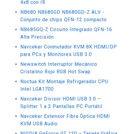
4x8 con IR
NB680 NB680GD NB680GD-Z ALV -
Conjunto de chips QFN-12 compacto
NB685GQ-Z Circuito Integrado QFN-16
Alta Precisión
Navceker Conmutador KVM 8K HDMI/DP
para PCs y Monitores USB 3.0
Newswitch Interruptor Mecánico
Cristalino Rojo RGB Hot Swap
Noctua Kit Montaje Refrigerador CPU
Intel LGA1700
Navceker Divisor HDMI USB 3.0 –
Splitter 1 a 2 Pantallas PC Portátil
Navceker Extensor Fibra Óptica HDMI
KVM USB Audio
NVIDIA GeForce GT 120 – Tarjeta Gráfica