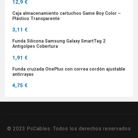
12,9 €
Caja almacenamiento cartuchos Game Boy Color –
Plástico Transparente
3,11 €
Funda Silicona Samsung Galaxy SmartTag 2
Antigolpes Cobertura
1,91 €
Funda cruzada OnePlus con correa cordón ajustable
antirrayas
4,75 €
© 2023 PcCables. Todos los derechos reservados