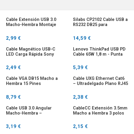
Cable Extensión USB 3.0
Silabs CP2102 Cable USB a
Macho-Hembra Montaje
RS232 DB25 para
Panel 50cm Angular
Impresora Térmica
2,99 €
14,59 €
Cable Magnético USB-C
Lenovo ThinkPad USB PD
LED Carga Rápida Sony
Cable 65W 1,8 m - Punta
Xperia
cuadrada delgada
2,49 €
5,39 €
Cable VGA DB15 Macho a
Cable UXG Ethernet Cat6
Hembra 15 Pines
– Ultradelgado Plano RJ45
Gigabit
8,79 €
2,38 €
Cable USB 3.0 Angular
CableCC Extensión 3.5mm
Macho-Hembra –
Macho a Hembra 3 polos
Extensor 1 Metro
3,19 €
2,15 €