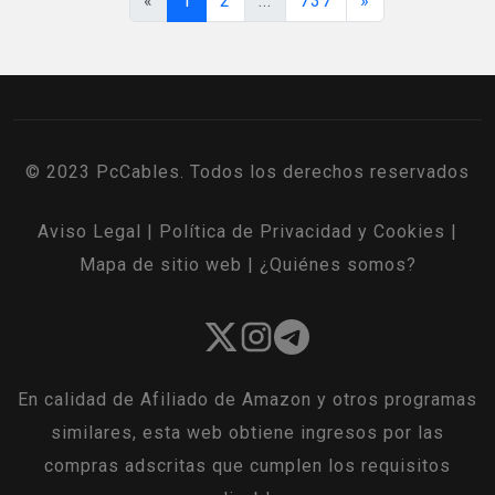
«
1
2
...
737
»
© 2023 PcCables. Todos los derechos reservados
Aviso Legal
|
Política de Privacidad y Cookies
|
Mapa de sitio web
|
¿Quiénes somos?
En calidad de Afiliado de Amazon y otros programas
similares, esta web obtiene ingresos por las
compras adscritas que cumplen los requisitos