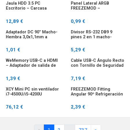
Jaula HDD 3.5 PC
Panel Lateral ARGB
Escritorio – Carcasa
FREEZEMOD –
Transparente
Iluminación RGB para GPU
Refrigeración
12,89 €
0,99 €
Adaptador DC 90° Macho-
Divisor RS-232 DB9 9
Hembra 3,0x1,1mm a
pines 2 en 1 macho-
5,5x2,1mm
hembra para POS
1,01 €
5,29 €
WeMemory USB-C a HDMI
Cable USB-C Ángulo Recto
– Adaptador de salida de
con Tornillo de Seguridad
vídeo para portátil
para Cámara
1,39 €
7,19 €
XCY Mini PC sin ventilador
FREEZEMOD Fitting
i7-4500U/i5-4200U
Angular 90º Refrigeración
HDMI/VGA 8x USB
Líquida
76,12 €
2,39 €