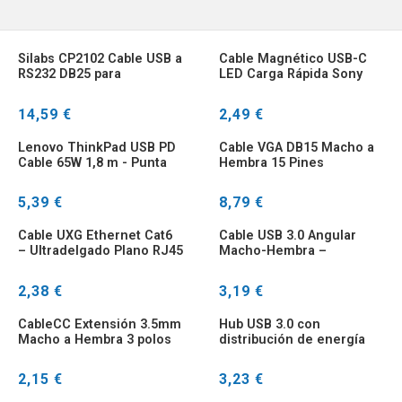
Silabs CP2102 Cable USB a
Cable Magnético USB-C
RS232 DB25 para
LED Carga Rápida Sony
Impresora Térmica
Xperia
14,59 €
2,49 €
Lenovo ThinkPad USB PD
Cable VGA DB15 Macho a
Cable 65W 1,8 m - Punta
Hembra 15 Pines
cuadrada delgada
5,39 €
8,79 €
Cable UXG Ethernet Cat6
Cable USB 3.0 Angular
– Ultradelgado Plano RJ45
Macho-Hembra –
Gigabit
Extensor 1 Metro
2,38 €
3,19 €
CableCC Extensión 3.5mm
Hub USB 3.0 con
Macho a Hembra 3 polos
distribución de energía
para PC y accesorios
varios
2,15 €
3,23 €