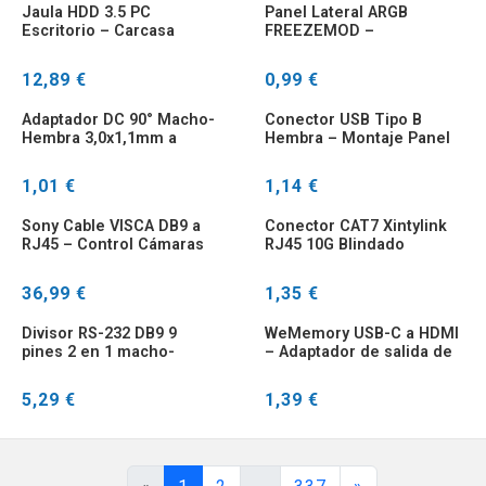
Jaula HDD 3.5 PC
Panel Lateral ARGB
Escritorio – Carcasa
FREEZEMOD –
Transparente
Iluminación RGB para GPU
Refrigeración
12,89 €
0,99 €
Adaptador DC 90° Macho-
Conector USB Tipo B
Hembra 3,0x1,1mm a
Hembra – Montaje Panel
5,5x2,1mm
PCB
1,01 €
1,14 €
Sony Cable VISCA DB9 a
Conector CAT7 Xintylink
RJ45 – Control Cámaras
RJ45 10G Blindado
Ethernet
36,99 €
1,35 €
Divisor RS-232 DB9 9
WeMemory USB-C a HDMI
pines 2 en 1 macho-
– Adaptador de salida de
hembra para POS
vídeo para portátil
5,29 €
1,39 €