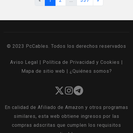
«
1
2
...
337
»
© 2023 PcCables. Todos los derechos reservados
Aviso Legal
|
Política de Privacidad y Cookies
|
Mapa de sitio web
|
¿Quiénes somos?
En calidad de Afiliado de Amazon y otros programas
similares, esta web obtiene ingresos por las
compras adscritas que cumplen los requisitos