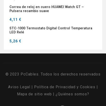
Correa de reloj en cuero HUAWEI Watch GT –
Pulsera recambio suave
4,11 €
STC-1000 Termostato Digital Control Temperatura
LED Relé
5,26 €
© 2023 PcCables. Todos los derechos reservados
Aviso Legal
|
Política de Privacidad y Cookies
|
Mapa de sitio web
|
¿Quiénes somos?