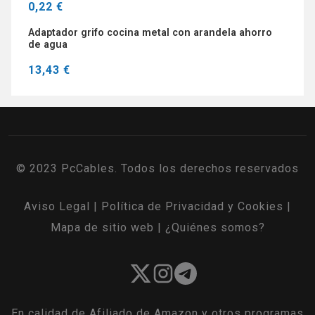
0,22 €
Adaptador grifo cocina metal con arandela ahorro
de agua
13,43 €
© 2023 PcCables. Todos los derechos reservados
Aviso Legal
|
Política de Privacidad y Cookies
|
Mapa de sitio web
|
¿Quiénes somos?
En calidad de Afiliado de Amazon y otros programas