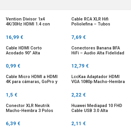
Vention Divisor 1x4
Cable RCA XLR Hifi
4K/30Hz HDMI 1.4 con
Poliolefina – Tubos
Adaptador
Termorretráctiles 14mm
16,99 €
7,69 €
Cable HDMI Corto
Conectores Banana BFA
Acodado 90° Alta
HiFi – Audio Alta Fidelidad
Velocidad
0,99 €
12,79 €
Cable Micro HDMI a HDMI
LccKaa Adaptador HDMI
4K para cámaras, GoPro y
VGA 1080p Macho-Hembra
Raspberry Pi
1,5 €
2,22 €
Conector XLR Neutrik
Huawei Mediapad 10 FHD
Macho-Hembra 3 Polos
Cable USB 3.0 Alta
Profesional
Velocidad
6,39 €
2,11 €