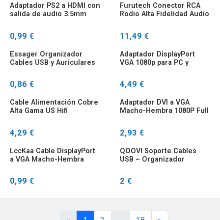
Adaptador PS2 a HDMI con
Furutech Conector RCA
salida de audio 3.5mm
Rodio Alta Fidelidad Audio
0,99 €
11,49 €
Essager Organizador
Adaptador DisplayPort
Cables USB y Auriculares
VGA 1080p para PC y
para iPhone
Monitor
0,86 €
4,49 €
Cable Alimentación Cobre
Adaptador DVI a VGA
Alta Gama US Hifi
Macho-Hembra 1080P Full
Amplificador Audio
HD 25 a 15 Pines
4,29 €
2,93 €
LccKaa Cable DisplayPort
QOOVI Soporte Cables
a VGA Macho-Hembra
USB – Organizador
para PC y Monitor
Flexible Silicona
0,99 €
2 €