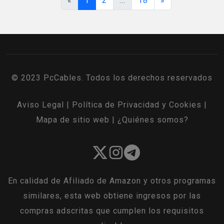
«
1
2
...
18
»
© 2023 PcCables. Todos los derechos reservados
Aviso Legal
|
Política de Privacidad y Cookies
|
Mapa de sitio web
|
¿Quiénes somos?
En calidad de Afiliado de Amazon y otros programas
similares, esta web obtiene ingresos por las
compras adscritas que cumplen los requisitos