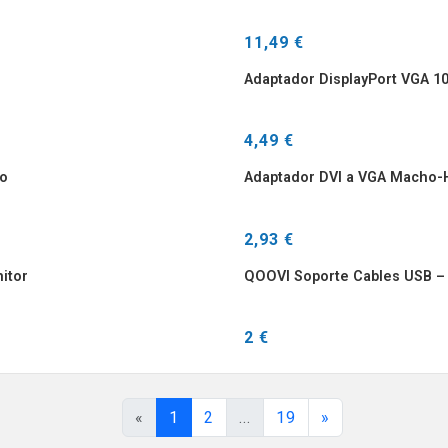
11,49 €
Adaptador DisplayPort VGA 10
4,49 €
io
Adaptador DVI a VGA Macho-H
2,93 €
itor
QOOVI Soporte Cables USB – O
2 €
«
1
2
...
19
»