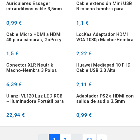
Auriculares Essager
Cable extensión Mini USB
intrauditivos cable 3,5mm
B macho hembra para
con micrófono
sincronización y carga
compatibles Xiaomi
0,99 €
1,1 €
Samsung
Cable Micro HDMI a HDMI
LccKaa Adaptador HDMI
4K para cámaras, GoPro y
VGA 1080p Macho-Hembra
Raspberry Pi
1,5 €
2,22 €
Conector XLR Neutrik
Huawei Mediapad 10 FHD
Macho-Hembra 3 Polos
Cable USB 3.0 Alta
Profesional
Velocidad
6,39 €
2,11 €
Ulanzi VL120 Luz LED RGB
Adaptador PS2 a HDMI con
– Iluminadora Portátil para
salida de audio 3.5mm
Cámara y Vlog
22,94 €
0,99 €