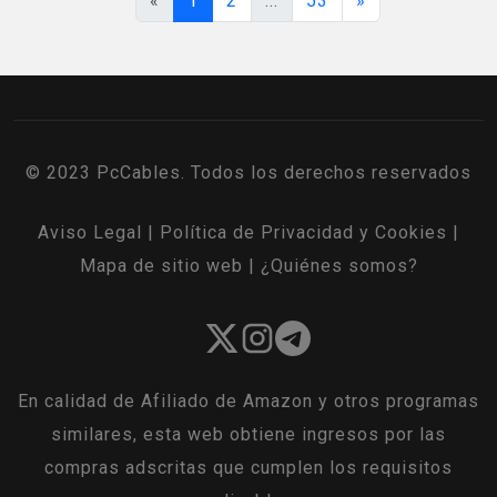
«
1
2
...
53
»
© 2023 PcCables. Todos los derechos reservados
Aviso Legal
|
Política de Privacidad y Cookies
|
Mapa de sitio web
|
¿Quiénes somos?
En calidad de Afiliado de Amazon y otros programas
similares, esta web obtiene ingresos por las
compras adscritas que cumplen los requisitos