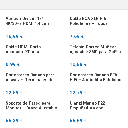
Vention Divisor 1x4
Cable RCA XLR Hifi
4K/30Hz HDMI 1.4 con
Poliolefina – Tubos
Adaptador
Termorretráctiles 14mm
16,99 €
7,69 €
Cable HDMI Corto
Telesin Correa Muñeca
Acodado 90° Alta
Ajustable 360° para GoPro
Velocidad
Hero
0,99 €
10,88 €
Conectores Banana para
Conectores Banana BFA
Altavoz – Terminales de
HiFi – Audio Alta Fidelidad
Cobre Hifi
12,89 €
12,79 €
Soporte de Pared para
Ulanzi Mango F22
Monitor – Brazo Ajustable
Empuñadura con
19-24″
Liberación Rápida para
Cámara
66,39 €
66,69 €