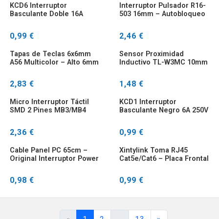
KCD6 Interruptor
Interruptor Pulsador R16-
Basculante Doble 16A
503 16mm – Autobloqueo
250V Impermeable Barco
0,99 €
2,46 €
Tapas de Teclas 6x6mm
Sensor Proximidad
A56 Multicolor – Alto 6mm
Inductivo TL-W3MC 10mm
NPN PNP
2,83 €
1,48 €
Micro Interruptor Táctil
KCD1 Interruptor
SMD 2 Pines MB3/MB4
Basculante Negro 6A 250V
para Tablet PC
10A 125V 3/6 Pines
2,36 €
0,99 €
Cable Panel PC 65cm –
Xintylink Toma RJ45
Original Interruptor Power
Cat5e/Cat6 – Placa Frontal
Reset LED
Blanca
0,98 €
0,99 €