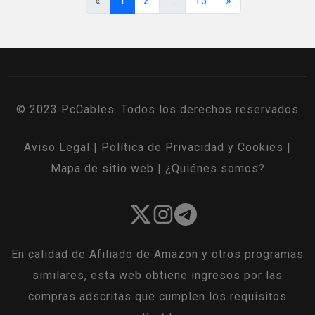
«
1
2
...
13
»
© 2023 PcCables. Todos los derechos reservados
Aviso Legal
|
Política de Privacidad y Cookies
|
Mapa de sitio web
|
¿Quiénes somos?
En calidad de Afiliado de Amazon y otros programas
similares, esta web obtiene ingresos por las
compras adscritas que cumplen los requisitos