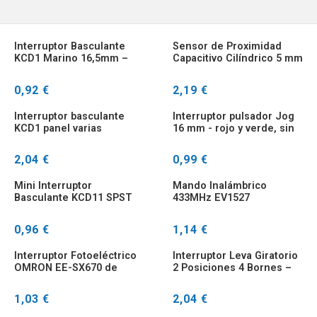
Interruptor Basculante
Sensor de Proximidad
KCD1 Marino 16,5mm –
Capacitivo Cilíndrico 5 mm
Negro 2/3 Pines
DC 6-36V NPN/PNP NO/NC
0,92 €
2,19 €
Interruptor basculante
Interruptor pulsador Jog
KCD1 panel varias
16 mm - rojo y verde, sin
posiciones negro alta
bloqueo
tensión
2,04 €
0,99 €
Mini Interruptor
Mando Inalámbrico
Basculante KCD11 SPST
433MHz EV1527
2/3 Pines 3A 250V
Multipuerto
0,96 €
1,14 €
Interruptor Fotoeléctrico
Interruptor Leva Giratorio
OMRON EE-SX670 de
2 Posiciones 4 Bornes –
Ranura
Montaje Superficie
1,03 €
2,04 €