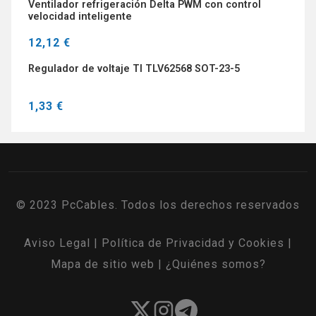
Ventilador refrigeración Delta PWM con control
velocidad inteligente
12,12 €
Regulador de voltaje TI TLV62568 SOT-23-5
1,33 €
© 2023 PcCables. Todos los derechos reservados
Aviso Legal
|
Política de Privacidad y Cookies
|
Mapa de sitio web
|
¿Quiénes somos?