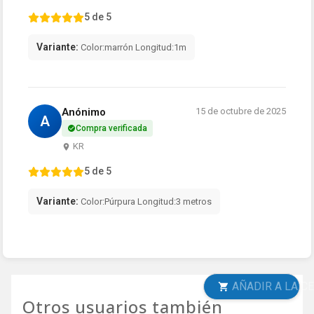
5 de 5
Variante:
Color:marrón Longitud:1m
Anónimo
15 de octubre de 2025
A
Compra verificada
KR
5 de 5
Variante:
Color:Púrpura Longitud:3 metros
AÑADIR A LA CESTA
Otros usuarios también