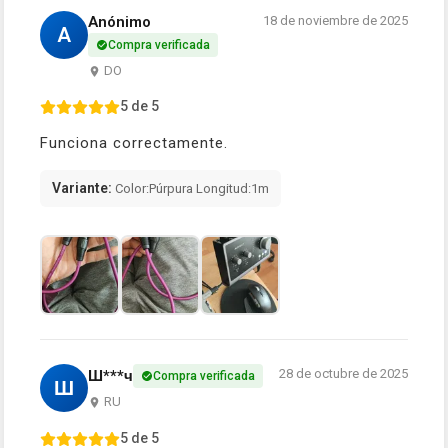
Anónimo
18 de noviembre de 2025
A
Compra verificada
DO
5 de 5
Funciona correctamente.
Variante:
Color:Púrpura Longitud:1m
28 de octubre de 2025
Ш***ч
Compra verificada
Ш
RU
5 de 5