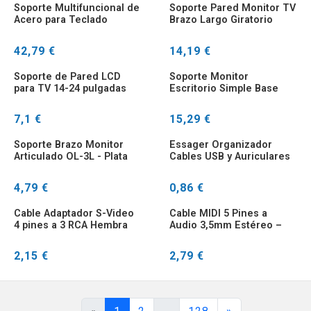
Soporte Multifuncional de
Soporte Pared Monitor TV
Acero para Teclado
Brazo Largo Giratorio
VESA hasta 12KG
42,79 €
14,19 €
Soporte de Pared LCD
Soporte Monitor
para TV 14-24 pulgadas
Escritorio Simple Base
180 Grados con LED
Grande Blanco
7,1 €
15,29 €
Soporte Brazo Monitor
Essager Organizador
Articulado OL-3L - Plata
Cables USB y Auriculares
Negro
para iPhone
4,79 €
0,86 €
Cable Adaptador S-Video
Cable MIDI 5 Pines a
4 pines a 3 RCA Hembra
Audio 3,5mm Estéreo –
TV
Alta Calidad
2,15 €
2,79 €