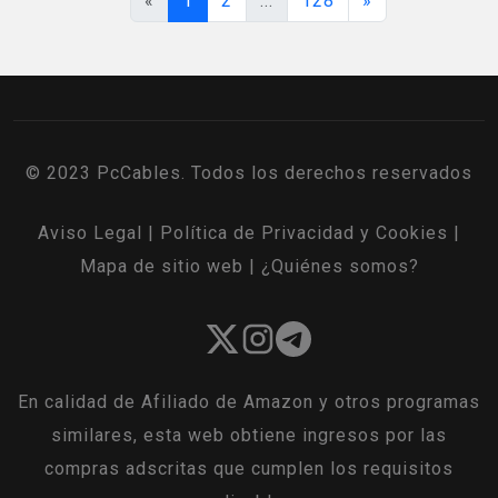
«
1
2
...
128
»
© 2023 PcCables. Todos los derechos reservados
Aviso Legal
|
Política de Privacidad y Cookies
|
Mapa de sitio web
|
¿Quiénes somos?
En calidad de Afiliado de Amazon y otros programas
similares, esta web obtiene ingresos por las
compras adscritas que cumplen los requisitos