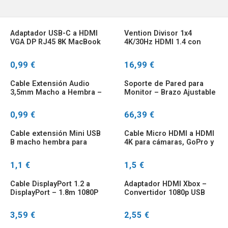
Adaptador USB-C a HDMI
Vention Divisor 1x4
VGA DP RJ45 8K MacBook
4K/30Hz HDMI 1.4 con
Adaptador
0,99 €
16,99 €
Cable Extensión Audio
Soporte de Pared para
3,5mm Macho a Hembra –
Monitor – Brazo Ajustable
Estéreo para Auriculares,
19-24″
TV y PC
0,99 €
66,39 €
Cable extensión Mini USB
Cable Micro HDMI a HDMI
B macho hembra para
4K para cámaras, GoPro y
sincronización y carga
Raspberry Pi
1,1 €
1,5 €
Cable DisplayPort 1.2 a
Adaptador HDMI Xbox –
DisplayPort – 1.8m 1080P
Convertidor 1080p USB
HDR
3,59 €
2,55 €