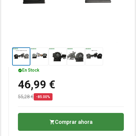
En Stock
46,99 €
55,28 €
-85.00%
Comprar ahora