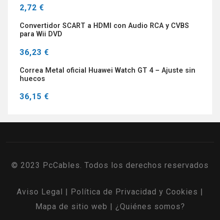
2,72 €
Convertidor SCART a HDMI con Audio RCA y CVBS
para Wii DVD
36,23 €
Correa Metal oficial Huawei Watch GT 4 – Ajuste sin
huecos
36,15 €
© 2023 PcCables. Todos los derechos reservados
Aviso Legal
|
Política de Privacidad y Cookies
|
Mapa de sitio web
|
¿Quiénes somos?