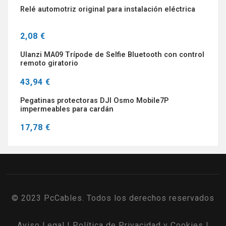
Relé automotriz original para instalación eléctrica
2,08 €
Ulanzi MA09 Trípode de Selfie Bluetooth con control
remoto giratorio
43,94 €
Pegatinas protectoras DJI Osmo Mobile7P
impermeables para cardán
17,78 €
© 2023 PcCables. Todos los derechos reservados
Aviso Legal
|
Política de Privacidad y Cookies
|