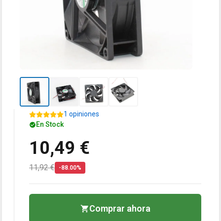
1 opiniones
En Stock
10,49 €
11,92 €
-88.00%
Comprar ahora