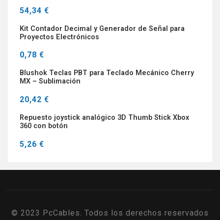
54,34 €
Kit Contador Decimal y Generador de Señal para
Proyectos Electrónicos
0,78 €
Blushok Teclas PBT para Teclado Mecánico Cherry
MX – Sublimación
20,42 €
Repuesto joystick analógico 3D Thumb Stick Xbox
360 con botón
5,26 €
© 2023 PcCables. Todos los derechos reservados