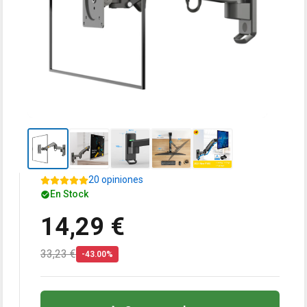
20 opiniones
En Stock
14,29 €
33,23 €
-43.00%