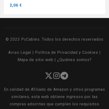
2,06 €
© 2023 PcCables. Todos los derechos reservados
Aviso Legal
|
Política de Privacidad y Cookies
|
Mapa de sitio web
|
¿Quiénes somos?
En calidad de Afiliado de Amazon y otros programas
similares, esta web obtiene ingresos por las
compras adscritas que cumplen los requisitos