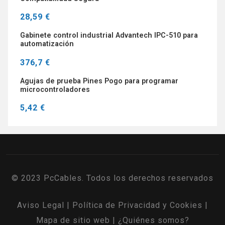
28,59 €
Gabinete control industrial Advantech IPC-510 para
automatización
376,7 €
Agujas de prueba Pines Pogo para programar
microcontroladores
5,42 €
© 2023 PcCables. Todos los derechos reservados
Aviso Legal
|
Política de Privacidad y Cookies
|
Mapa de sitio web
|
¿Quiénes somos?