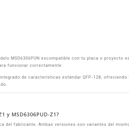
modelo MSD6306PUN escompatible con tu placa o proyecto es
para funcionar correctamente.
n integrado de características estándar QFP-128, ofreciend
ado.
-Z1 y MSD6306PUD-Z1?
ífica del fabricante. Ambas versiones son variantes del mis