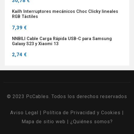
30,78 €
Kailh Interruptores mecánicos Choc Clicky lineales
RGB Táctiles
7,39 €
NNBILI Cable Carga Rápida USB-C para Samsung
Galaxy S23 y Xiaomi 13
2,74 €
© 2023 PcCables. Todos los derechos reservados
Aviso Legal
|
Política de Privacidad y Cookies
|
Mapa de sitio web
|
¿Quiénes somos?