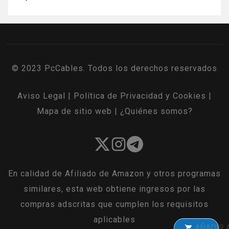
© 2023 PcCables. Todos los derechos reservados
Aviso Legal
|
Política de Privacidad y Cookies
|
Mapa de sitio web
|
¿Quiénes somos?
En calidad de Afiliado de Amazon y otros programas
similares, esta web obtiene ingresos por las
compras adscritas que cumplen los requisitos
aplicables
AÑADIR A LA C