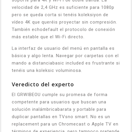
soporte para 4K y Wi-Fi de doble banda. La
velocidad de 2,4 GHz es suficiente para 1080p
pero se queda corta si tenéis koleksiyon de
vídeo 4K que queréis proyectar sin compresión.
También echodefault el protocolo de conexión
más estable que el Wi-Fi directo.
La interfaz de usuario del menú en pantalla es
básica y algo lenta. Navegar por carpetas con el
mando a distanciabasic included es frustrante si
tenéis una koleksic voluminosa.
Veredicto del experto
El GRWIBEOU cumple su promesa de forma
competente para usuarios que buscan una
solución inalámbricabarata y portable para
duplicar pantallas en TVsno smart. No es un
replacement para un Chromecast o Apple TV en
términos de experiencia, pero tampoco pretende