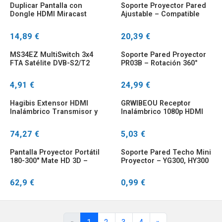
Duplicar Pantalla con
Soporte Proyector Pared
Dongle HDMI Miracast
Ajustable – Compatible
AirPlay para TV
Universal Antigolpes
Inalambrico
14,89 €
20,39 €
MS34EZ MultiSwitch 3x4
Soporte Pared Proyector
FTA Satélite DVB-S2/T2
PR03B – Rotación 360°
LNB
Aluminum Retráctil
4,91 €
24,99 €
Hagibis Extensor HDMI
GRWIBEOU Receptor
Inalámbrico Transmisor y
Inalámbrico 1080p HDMI
Receptor
Miracast AirPlay Dongle
74,27 €
5,03 €
Pantalla Proyector Portátil
Soporte Pared Techo Mini
180-300" Mate HD 3D –
Proyector – YG300, HY300
BenQ Optoma XGIMI
Pro, HY320
62,9 €
0,99 €