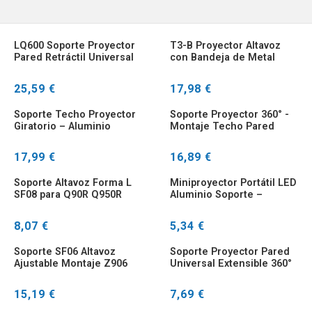
LQ600 Soporte Proyector
T3-B Proyector Altavoz
Pared Retráctil Universal
con Bandeja de Metal
para Salas
39x29 cm Escritorio
25,59 €
17,98 €
Soporte Techo Proyector
Soporte Proyector 360° -
Giratorio – Aluminio
Montaje Techo Pared
Plateado
Aluminio YSPR01
17,99 €
16,89 €
Soporte Altavoz Forma L
Miniproyector Portátil LED
SF08 para Q90R Q950R
Aluminio Soporte –
Q950A y Sonos Play 1
Proyección HD Compacto
8,07 €
5,34 €
Soporte SF06 Altavoz
Soporte Proyector Pared
Ajustable Montaje Z906
Universal Extensible 360°
75-112cm
Antigolpes 5kg
15,19 €
7,69 €