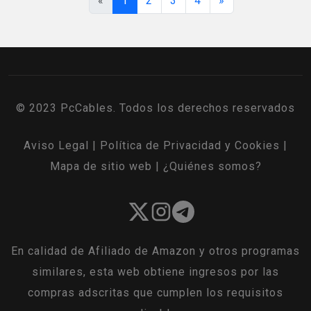
«
1
2
3
4
»
© 2023 PcCables. Todos los derechos reservados
Aviso Legal
|
Política de Privacidad y Cookies
|
Mapa de sitio web
|
¿Quiénes somos?
En calidad de Afiliado de Amazon y otros programas
similares, esta web obtiene ingresos por las
compras adscritas que cumplen los requisitos