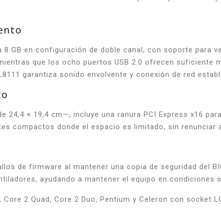
ento
8 GB en configuración de doble canal, con soporte para v
ientras que los ocho puertos USB 2.0 ofrecen suficiente ma
L8111 garantiza sonido envolvente y conexión de red estab
to
24,4 × 19,4 cm—, incluye una ranura PCI Express x16 para 
tes compactos donde el espacio es limitado, sin renunciar 
allos de firmware al mantener una copia de seguridad del B
ventiladores, ayudando a mantener el equipo en condiciones
, Core 2 Quad, Core 2 Duo, Pentium y Celeron con socket L