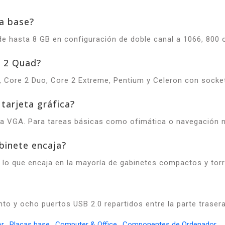
a base?
e hasta 8 GB en configuración de doble canal a 1066, 800 
e 2 Quad?
, Core 2 Duo, Core 2 Extreme, Pentium y Celeron con socke
 tarjeta gráfica?
da VGA. Para tareas básicas como ofimática o navegación no
binete encaja?
r lo que encaja en la mayoría de gabinetes compactos y torr
o y ocho puertos USB 2.0 repartidos entre la parte trasera
or
,
Placas base
,
Computer & Office
,
Componentes de Ordenador