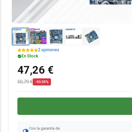
2 opiniones
En Stock
47,26 €
50,79 €
-93.05%
Con la garantía de