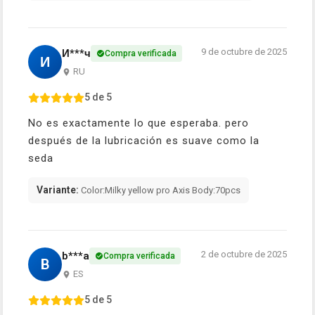
9 de octubre de 2025
И***ч
Compra verificada
И
RU
5 de 5
No es exactamente lo que esperaba. pero
después de la lubricación es suave como la
seda
Variante:
Color:Milky yellow pro Axis Body:70pcs
2 de octubre de 2025
b***a
Compra verificada
B
ES
5 de 5