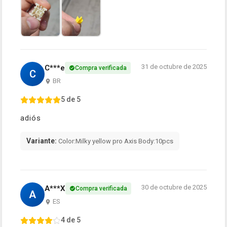
31 de octubre de 2025
C***e
Compra verificada
C
BR
5 de 5
adiós
Variante:
Color:Milky yellow pro Axis Body:10pcs
30 de octubre de 2025
A***X
Compra verificada
A
ES
4 de 5