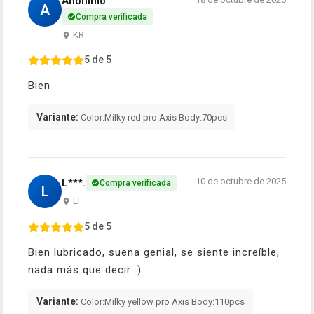
Anónimo
A
Compra verificada
KR
5 de 5
Bien
Variante:
Color:Milky red pro Axis Body:70pcs
10 de octubre de 2025
L***.
Compra verificada
L
LT
5 de 5
Bien lubricado, suena genial, se siente increíble,
nada más que decir :)
Variante:
Color:Milky yellow pro Axis Body:110pcs