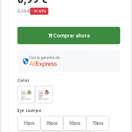
3,13 €
-31.63%
Comprar ahora
Con la garantía de
Color
Eje cuerpo
10pcs
30pcs
50pcs
70pcs