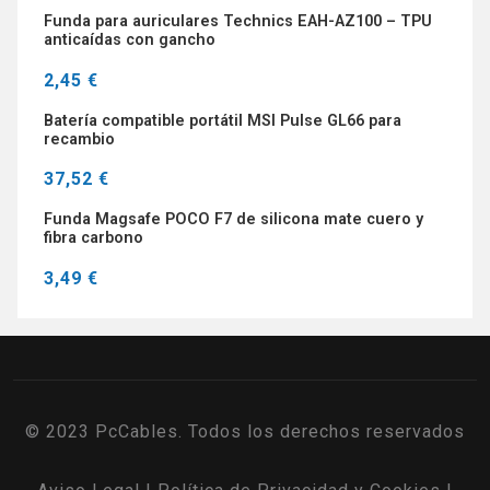
Funda para auriculares Technics EAH-AZ100 – TPU
anticaídas con gancho
2,45 €
Batería compatible portátil MSI Pulse GL66 para
recambio
37,52 €
Funda Magsafe POCO F7 de silicona mate cuero y
fibra carbono
3,49 €
© 2023 PcCables. Todos los derechos reservados