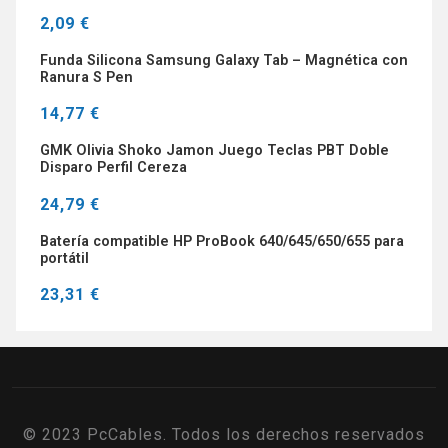
2,09 €
Funda Silicona Samsung Galaxy Tab – Magnética con
Ranura S Pen
14,77 €
GMK Olivia Shoko Jamon Juego Teclas PBT Doble
Disparo Perfil Cereza
24,79 €
Batería compatible HP ProBook 640/645/650/655 para
portátil
23,31 €
© 2023 PcCables. Todos los derechos reservados