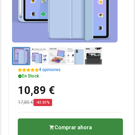
4 opiniones
En Stock
10,89 €
17,85 €
-61.01%
Comprar ahora