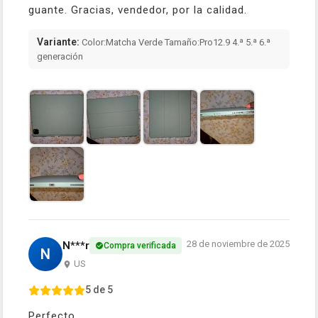
guante. Gracias, vendedor, por la calidad.
Variante:
Color:Matcha Verde Tamaño:Pro12.9 4.ª 5.ª 6.ª
generación
28 de noviembre de 2025
N***r
Compra verificada
N
US
5 de 5
Perfecto