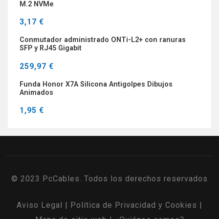
M.2 NVMe
3,17 €
Conmutador administrado ONTi-L2+ con ranuras
SFP y RJ45 Gigabit
259,97 €
Funda Honor X7A Silicona Antigolpes Dibujos
Animados
1,95 €
© 2023 PcCables. Todos los derechos reservados
Aviso Legal
|
Política de Privacidad y Cookies
|