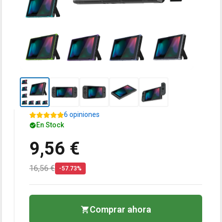
6 opiniones
En Stock
9,56 €
16,56 €
-57.73%
Comprar ahora