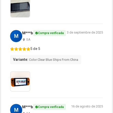
3 de septiembre de 2025
M***b
Compra verificada
M
SA
5 de 5
Variante:
Color:Clear Blue Ships From:China
16 de agosto de 2025
M***b
Compra verificada
M