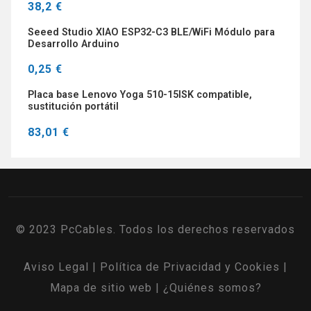
38,2 €
Seeed Studio XIAO ESP32-C3 BLE/WiFi Módulo para
Desarrollo Arduino
0,25 €
Placa base Lenovo Yoga 510-15ISK compatible,
sustitución portátil
83,01 €
© 2023 PcCables. Todos los derechos reservados
Aviso Legal
|
Política de Privacidad y Cookies
|
Mapa de sitio web
|
¿Quiénes somos?