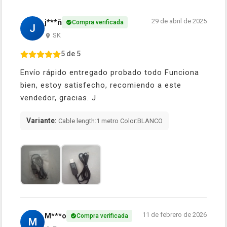
29 de abril de 2025
j***ň
Compra verificada
J
SK
5 de 5
Envío rápido entregado probado todo Funciona
bien, estoy satisfecho, recomiendo a este
vendedor, gracias. J
Variante:
Cable length:1 metro Color:BLANCO
11 de febrero de 2026
M***o
Compra verificada
M