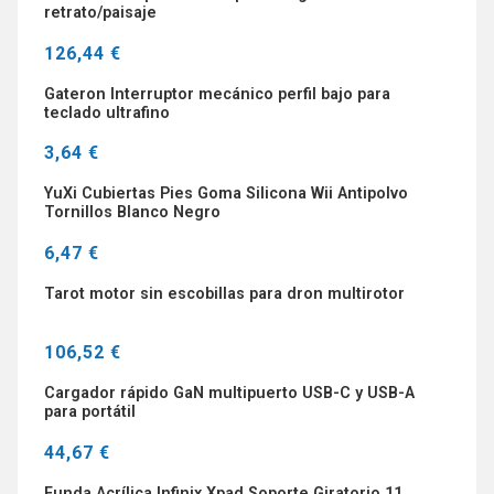
retrato/paisaje
126,44 €
Gateron Interruptor mecánico perfil bajo para
teclado ultrafino
3,64 €
YuXi Cubiertas Pies Goma Silicona Wii Antipolvo
Tornillos Blanco Negro
6,47 €
Tarot motor sin escobillas para dron multirotor
106,52 €
Cargador rápido GaN multipuerto USB-C y USB-A
para portátil
44,67 €
Funda Acrílica Infinix Xpad Soporte Giratorio 11