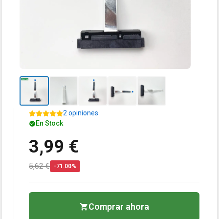
2 opiniones
En Stock
3,99 €
5,62 €
-71.00%
Comprar ahora