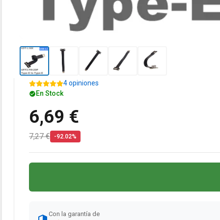
4 opiniones
En Stock
6,69 €
7,27 €
-92.02%
Con la garantía de