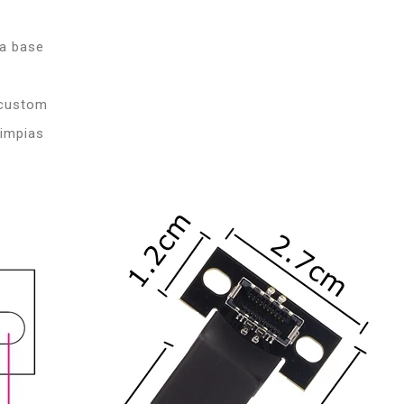
ca base
 custom
limpias