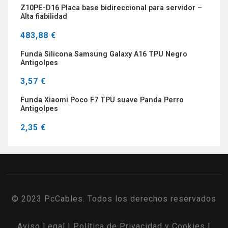
Z10PE-D16 Placa base bidireccional para servidor –
Alta fiabilidad
483,88 €
Funda Silicona Samsung Galaxy A16 TPU Negro
Antigolpes
3,57 €
Funda Xiaomi Poco F7 TPU suave Panda Perro
Antigolpes
2,35 €
© 2023 PcCables. Todos los derechos reservados
Aviso Legal
|
Política de Privacidad y Cookies
|