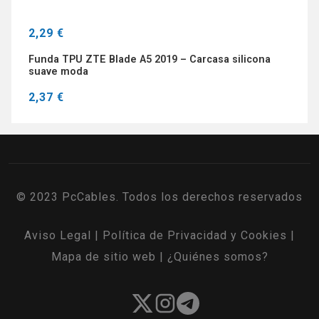
2,29 €
Funda TPU ZTE Blade A5 2019 – Carcasa silicona
suave moda
2,37 €
© 2023 PcCables. Todos los derechos reservados
Aviso Legal
|
Política de Privacidad y Cookies
|
Mapa de sitio web
|
¿Quiénes somos?