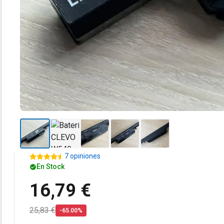
7 opiniones
En Stock
16,79 €
25,83 €
-65.00%