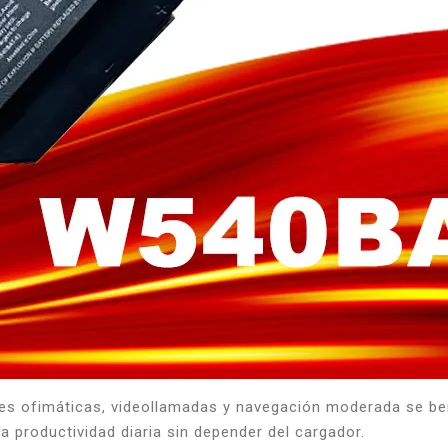
res ofimáticas, videollamadas y navegación moderada se ben
a productividad diaria sin depender del cargador.