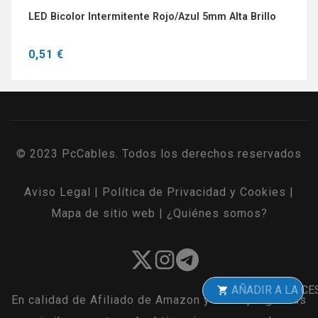
LED Bicolor Intermitente Rojo/Azul 5mm Alta Brillo
0,51 €
© 2023 PcCables. Todos los derechos reservados
Aviso Legal
|
Política de Privacidad y Cookies
|
Mapa de sitio web
|
¿Quiénes somos?
AÑADIR A LA CESTA
En calidad de Afiliado de Amazon y otros programas