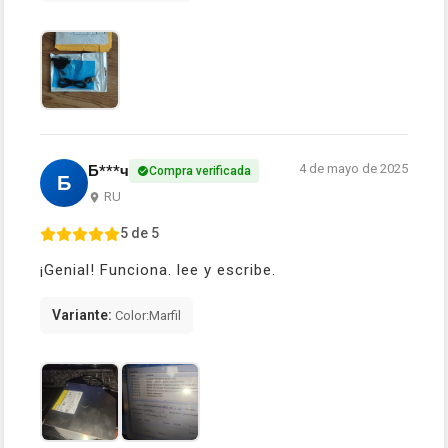
4 de mayo de 2025
Б***ч
Compra verificada
Б
RU
5 de 5
¡Genial! Funciona. lee y escribe.
Variante:
Color:Marfil