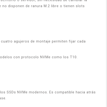
critorio o servidor, sin necesidad de cambiar la
no disponen de ranura M.2 libre o tienen slots
cuatro agujeros de montaje permiten fijar cada
modelos con protocolo NVMe como los T10.
e los SSDs NVMe modernos. Es compatible hacia atrás
ase.