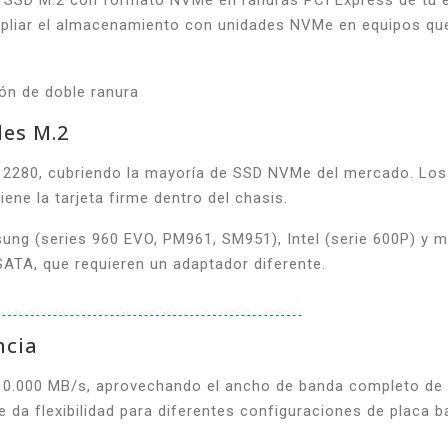
s SSD M.2 con formato NVMe en ranuras PCI Express de tu es
mpliar el almacenamiento con unidades NVMe en equipos que 
es M.2
 2280, cubriendo la mayoría de SSD NVMe del mercado. Los 
ene la tarjeta firme dentro del chasis.
g (series 960 EVO, PM961, SM951), Intel (serie 600P) y 
ATA, que requieren un adaptador diferente.
ncia
a 10.000 MB/s, aprovechando el ancho de banda completo d
le da flexibilidad para diferentes configuraciones de placa b