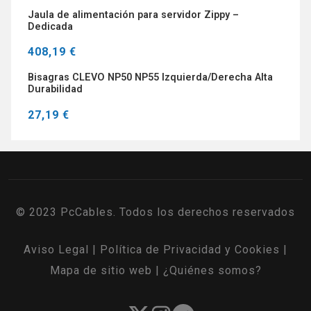
Jaula de alimentación para servidor Zippy –
Dedicada
408,19 €
Bisagras CLEVO NP50 NP55 Izquierda/Derecha Alta
Durabilidad
27,19 €
© 2023 PcCables. Todos los derechos reservados
Aviso Legal
|
Política de Privacidad y Cookies
|
Mapa de sitio web
|
¿Quiénes somos?