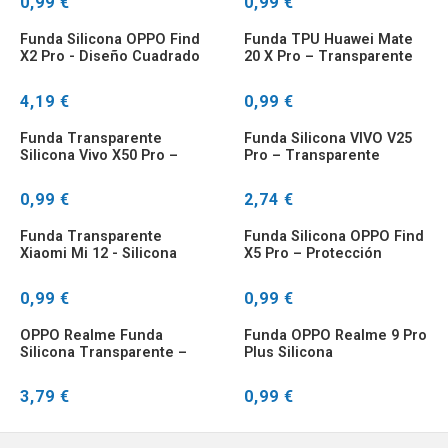
0,99 €
0,99 €
Funda Silicona OPPO Find
Funda TPU Huawei Mate
X2 Pro - Diseño Cuadrado
20 X Pro – Transparente
Protector
Ultrafina Antiamarilleo
4,19 €
0,99 €
Funda Transparente
Funda Silicona VIVO V25
Silicona Vivo X50 Pro –
Pro – Transparente
Ultrafina Antigolpes
Antigolpes
0,99 €
2,74 €
Funda Transparente
Funda Silicona OPPO Find
Xiaomi Mi 12 - Silicona
X5 Pro – Protección
AntiGolpes
Antigolpes
0,99 €
0,99 €
OPPO Realme Funda
Funda OPPO Realme 9 Pro
Silicona Transparente –
Plus Silicona
Protección Antigolpes
Transparente –
Compatible 9i/9SE
3,79 €
0,99 €