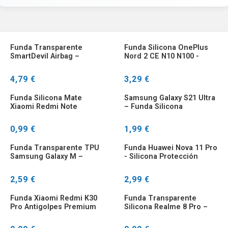
Funda Transparente
Funda Silicona OnePlus
SmartDevil Airbag –
Nord 2 CE N10 N100 -
Protección Cámara
Transparente Antigolpes
iPhone
4,79 €
3,29 €
Funda Silicona Mate
Samsung Galaxy S21 Ultra
Xiaomi Redmi Note
– Funda Silicona
12/13/12T/13T
Antichoque
0,99 €
1,99 €
Funda Transparente TPU
Funda Huawei Nova 11 Pro
Samsung Galaxy M –
- Silicona Protección
Ultrafina Antigolpes
Lente
2,59 €
2,99 €
Funda Xiaomi Redmi K30
Funda Transparente
Pro Antigolpes Premium
Silicona Realme 8 Pro –
Ultrafina y Suave