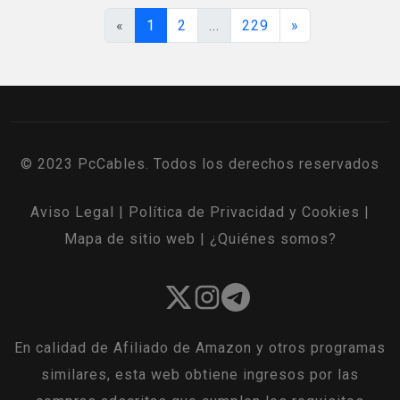
«
1
2
...
229
»
© 2023 PcCables. Todos los derechos reservados
Aviso Legal
|
Política de Privacidad y Cookies
|
Mapa de sitio web
|
¿Quiénes somos?
En calidad de Afiliado de Amazon y otros programas
similares, esta web obtiene ingresos por las