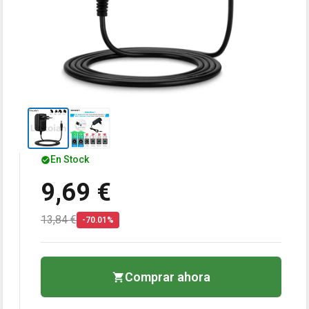
En Stock
9,69 €
13,84 €
-70.01%
Comprar ahora