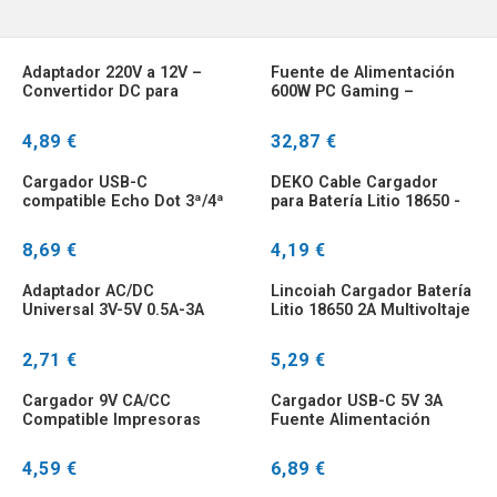
Adaptador 220V a 12V –
Fuente de Alimentación
Convertidor DC para
600W PC Gaming –
Encendedor Coche
Lincoiah Conmutada
4,89 €
32,87 €
Cargador USB-C
DEKO Cable Cargador
compatible Echo Dot 3ª/4ª
para Batería Litio 18650 -
generación
12V a 16.8V
8,69 €
4,19 €
Adaptador AC/DC
Lincoiah Cargador Batería
Universal 3V-5V 0.5A-3A
Litio 18650 2A Multivoltaje
Fuente Alimentación 100-
8.4V-16.8V
240V
2,71 €
5,29 €
Cargador 9V CA/CC
Cargador USB-C 5V 3A
Compatible Impresoras
Fuente Alimentación
Etiquetas Brother PT
Raspberry Pi 4 Lincoiah
4,59 €
6,89 €