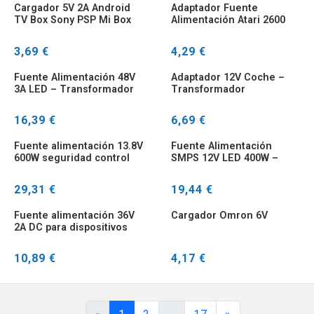
Cargador 5V 2A Android
Adaptador Fuente
TV Box Sony PSP Mi Box
Alimentación Atari 2600
3S 4,0x1,7mm
3,69 €
4,29 €
Fuente Alimentación 48V
Adaptador 12V Coche –
3A LED – Transformador
Transformador
Universal AC/DC 5,5mm
Encendedor Cigarrillos
10A
16,39 €
6,69 €
Fuente alimentación 13.8V
Fuente Alimentación
600W seguridad control
SMPS 12V LED 400W –
acceso
Transformador AC DC
29,31 €
19,44 €
Fuente alimentación 36V
Cargador Omron 6V
2A DC para dispositivos
electrónicos
10,89 €
4,17 €