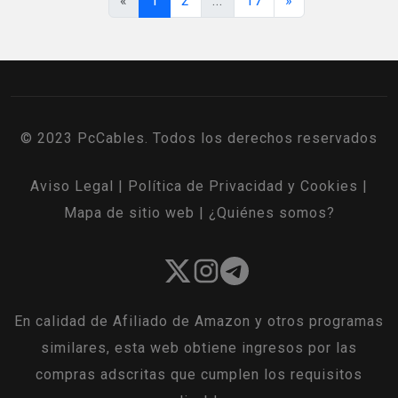
«
1
2
...
17
»
© 2023 PcCables. Todos los derechos reservados
Aviso Legal
|
Política de Privacidad y Cookies
|
Mapa de sitio web
|
¿Quiénes somos?
En calidad de Afiliado de Amazon y otros programas
similares, esta web obtiene ingresos por las
compras adscritas que cumplen los requisitos