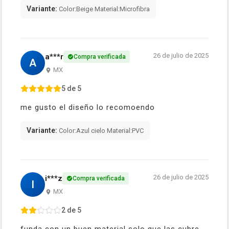
Variante:
Color:Beige Material:Microfibra
26 de julio de 2025
a***r
Compra verificada
A
MX
5 de 5
me gusto el diseño lo recomoendo
Variante:
Color:Azul cielo Material:PVC
26 de julio de 2025
i***z
Compra verificada
I
MX
2 de 5
funda con un buen material solo que las cubre