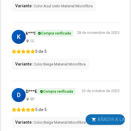
Variante:
Color:Azul cielo Material:Microfibra
28 de noviembre de 2025
k***l
Compra verificada
K
CL
5 de 5
Variante:
Color:Beige Material:Microfibra
23 de octubre de 2025
D***E
Compra verificada
D
BF
5 de 5
AÑADIR A LA CESTA
Variante:
Color:Beige Material:Microfibra