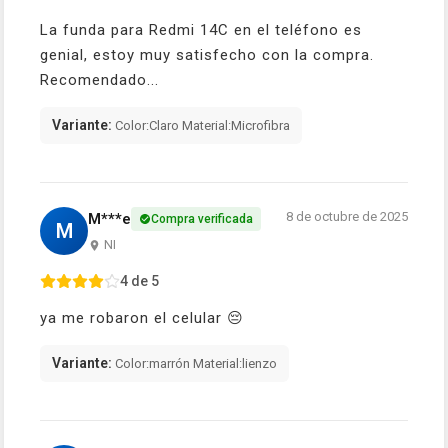
La funda para Redmi 14C en el teléfono es
genial, estoy muy satisfecho con la compra.
Recomendado...
Variante:
Color:Claro Material:Microfibra
8 de octubre de 2025
M***e
Compra verificada
M
NI
4 de 5
ya me robaron el celular 😔
Variante:
Color:marrón Material:lienzo