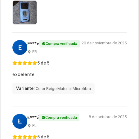
20 de noviembre de 2025
E***e
Compra verificada
E
FR
5 de 5
excelente
Variante:
Color:Beige Material:Microfibra
8 de octubre de 2025
Ł***ź
Compra verificada
Ł
PL
5 de 5