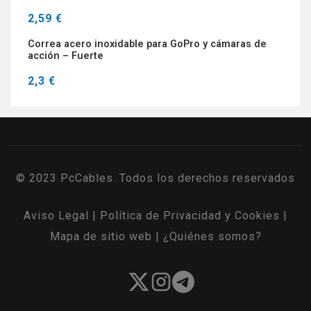
2,59 €
Correa acero inoxidable para GoPro y cámaras de
acción – Fuerte
2,3 €
© 2023 PcCables. Todos los derechos reservados
Aviso Legal
|
Política de Privacidad y Cookies
|
Mapa de sitio web
|
¿Quiénes somos?